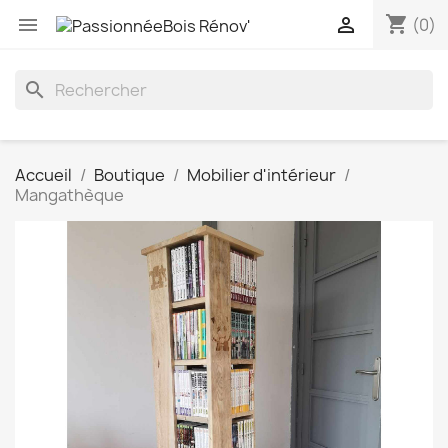
shopping_cart


(0)
search
Accueil
Boutique
Mobilier d'intérieur
Mangathèque