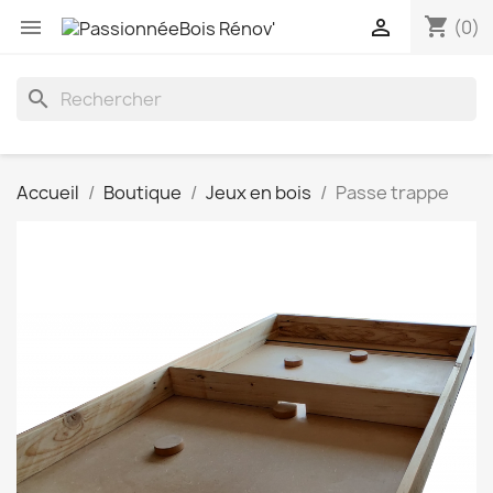
shopping_cart


(0)
search
Accueil
Boutique
Jeux en bois
Passe trappe