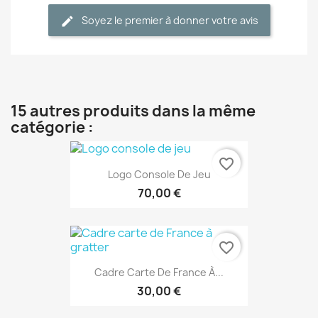
Soyez le premier à donner votre avis
15 autres produits dans la même
catégorie :
favorite_border
Logo Console De Jeu
70,00 €
favorite_border
Cadre Carte De France À...
30,00 €