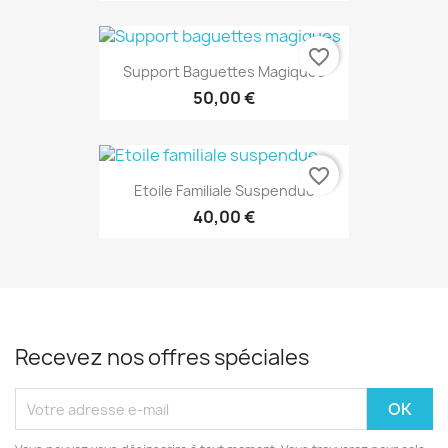
favorite_border
Support Baguettes Magiques
50,00 €
favorite_border
Etoile Familiale Suspendue
40,00 €
Recevez nos offres spéciales