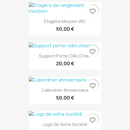
favorite_border
Etagère Morpion WC
50,00 €
favorite_border
Support Porte-Clés Chien
20,00 €
favorite_border
Calendrier Anniversaire
50,00 €
favorite_border
Logo De Votre Société