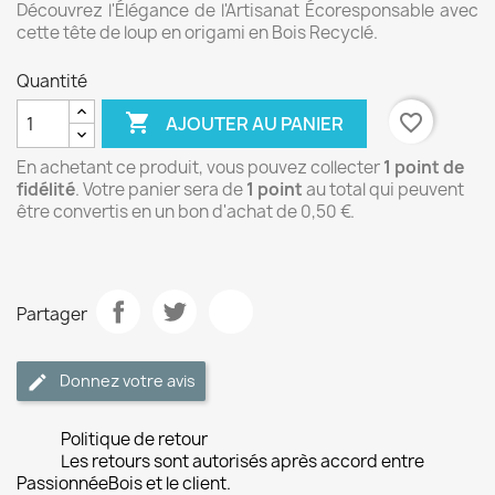
Découvrez l'Élégance de l'Artisanat Écoresponsable avec
cette tête de loup en origami en Bois Recyclé.
Quantité

favorite_border
AJOUTER AU PANIER
En achetant ce produit, vous pouvez collecter
1
point de
fidélité
. Votre panier sera de
1
point
au total qui peuvent
être convertis en un bon d'achat de
0,50 €
.
Partager
Donnez votre avis
Politique de retour
Les retours sont autorisés après accord entre
PassionnéeBois et le client.