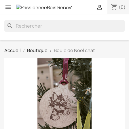
shopping_cart


(0)
search
Accueil
Boutique
Boule de Noël chat